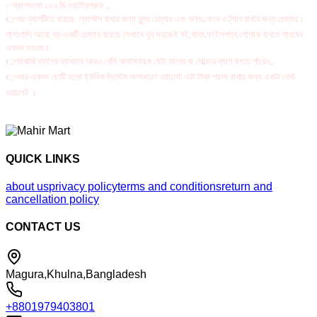
✅ব্যাগগুলো ১০০% ওয়াটারপ্রুফ ,,
👉বড় ব্যাগটিতে রয়েছে ল্যাপটপ রাখার জন্য সুন্দর চেম্বার এবং কলম,ফোন ও ট্যাব রাখার জন্য চেম্বার।
পাশাপাশি আরো বড় একটি চেম্বার রয়েছে যেখানে খুব সহজেই বই,খাতা,ফাইলপত্র,পোশাক রাখতে পারবেন
একদম সহজে।
👉মাঝারি ব্যাগের ব্যাবহার আরও বেশি আরামদায়ক যেটা কাদের বা সোল্ডার ব্যাগ বলতে পারেন,,
👉আর একদম ছোটি হলো ইউনিক সিস্টেম অসাধারণ ওয়ালেট এটা টাকা পয়সা রাখার জন্য একটা বেস্ট
ওয়ালেট ।
QUICK LINKS
about us
privacy policy
terms and conditions
return and
cancellation policy
CONTACT US
Magura,Khulna,Bangladesh
+8801979403801