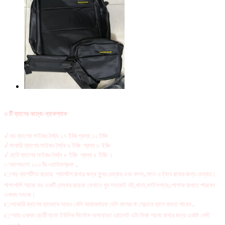
৩
টি ব্যাগের কম্বো-ব্যাকপ্যাক
√ বড় ব্যাগের সাইজঃ দৈর্ঘ্য ১৭ ইঞ্চি প্রস্থ ১২ ইঞ্চি
√ মাঝারি ব্যাগের সাইজঃ দৈর্ঘ্য ৯ ইঞ্চি প্রস্থ ৮ ইঞ্চি
√ ছোট ব্যাগের সাইজঃ দৈর্ঘ্য ৮ ইঞ্চি প্রস্থ ৫ ইঞ্চি ।
✅ব্যাগগুলো ১০০% ওয়াটারপ্রুফ ,,
👉বড় ব্যাগটিতে রয়েছে ল্যাপটপ রাখার জন্য সুন্দর চেম্বার এবং কলম,ফোন ও ট্যাব রাখার জন্য চেম্বার।
পাশাপাশি আরো বড় একটি চেম্বার রয়েছে যেখানে খুব সহজেই বই,খাতা,ফাইলপত্র,পোশাক রাখতে পারবেন
একদম সহজে।
👉মাঝারি ব্যাগের ব্যাবহার আরও বেশি আরামদায়ক যেটা কাদের বা সোল্ডার ব্যাগ বলতে পারেন,,
👉আর একদম ছোটি হলো ইউনিক সিস্টেম অসাধারণ ওয়ালেট এটা টাকা পয়সা রাখার জন্য একটা বেস্ট