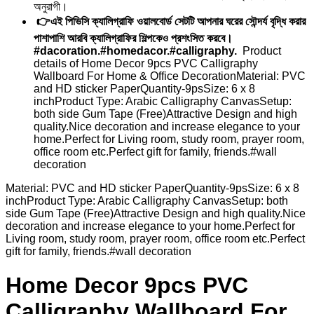
অনুরাগী।
👉এই পিভিসি ক্যালিগ্রাফি ওয়ালবোর্ড সেটটি আপনার ঘরের সৌন্দর্য বৃদ্ধি করার
পাশাপাশি আরবি ক্যালিগ্রাফির শিল্পকেও প্রশংসিত করবে।
#dacoration.#homedacor.#calligraphy.
Product
details of Home Decor 9pcs PVC Calligraphy
Wallboard For Home & Office DecorationMaterial: PVC
and HD sticker PaperQuantity-9psSize: 6 x 8
inchProduct Type: Arabic Calligraphy CanvasSetup:
both side Gum Tape (Free)Attractive Design and high
quality.Nice decoration and increase elegance to your
home.Perfect for Living room, study room, prayer room,
office room etc.Perfect gift for family, friends.#wall
decoration
Material: PVC and HD sticker PaperQuantity-9psSize: 6 x 8
inchProduct Type: Arabic Calligraphy CanvasSetup: both
side Gum Tape (Free)Attractive Design and high quality.Nice
decoration and increase elegance to your home.Perfect for
Living room, study room, prayer room, office room etc.Perfect
gift for family, friends.#wall decoration
Home Decor 9pcs PVC
Calligraphy Wallboard For