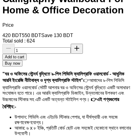
Home & Office Decoration
Price
420
BDT
550
BDT
Save
130
BDT
Total sold :
624
Add to cart
Buy now
"ঘর ও অফিসের সৌন্দর্য বৃদ্ধিতে ৯-পিস পিভিসি ক্যালিগ্রাফি ওয়ালবোর্ড - আধুনিক
আরবি ইংরেজি নীতিবাক্য ও দৃশ্য ক্যালিগ্রাফি স্টাইল"
👉আমাদের ৯-পিস পিভিসি
ক্যালিগ্রাফি ওয়ালবোর্ড সেটটি আপনার ঘর ও অফিসের সৌন্দর্য বৃদ্ধিতে একটি অসাধারণ
সংযোজন হতে পারে। এর আরবি ক্যালিগ্রাফি ডিজাইন, উন্নতমানের উপকরণ এবং
উচ্চমানের স্টিকার সহ এটি একটি অত্যন্ত স্টাইলিশ পণ্য।
👉এই পণ্যগুলোর
বৈশিষ্ট্য:-
উপাদান: পিভিসি এবং এইচডি স্টিকার পেপার, যা দীর্ঘস্থায়ী এবং সহজে
রক্ষণাবেক্ষণযোগ্য।
আকার: ৬ x ৮ ইঞ্চি, প্রতিটি বোর্ড ছোট এবং সহজেই যেকোনো স্থানে বসানোর
উপযোগী।