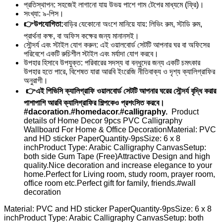
প্রতিস্থাপন: সহজেই লাগানো যায় উভয় পাশে গাম টেপের মাধ্যমে (ফ্রি)।
সংখ্যা: ৯-পিস।
👉উপযোগিতা:
বাড়ির যেকোনো অংশে মানিয়ে যায়: লিভিং রুম, স্টাডি রুম,
প্রার্থনা কক্ষ, বা অফিস কক্ষের জন্য মানানসই।
সৌন্দর্য এবং স্টাইল যোগ করুন: এই ওয়ালবোর্ড সেটটি আপনার ঘর বা অফিসের
পরিবেশে একটি রুচিশীল স্টাইল এবং মর্যাদা যোগ করবে।
উপহার হিসাবে উপযুক্ত: পরিবারের সদস্য বা বন্ধুদের জন্য একটি চমৎকার
উপহার হতে পারে, বিশেষত যারা আরবি ইংরেজি নীতিবাক্য ও দৃশ্য ক্যালিগ্রাফির
অনুরাগী।
👉এই পিভিসি ক্যালিগ্রাফি ওয়ালবোর্ড সেটটি আপনার ঘরের সৌন্দর্য বৃদ্ধি করার
পাশাপাশি আরবি ক্যালিগ্রাফির শিল্পকেও প্রশংসিত করবে।
#dacoration.#homedacor.#calligraphy.
Product
details of Home Decor 9pcs PVC Calligraphy
Wallboard For Home & Office DecorationMaterial: PVC
and HD sticker PaperQuantity-9psSize: 6 x 8
inchProduct Type: Arabic Calligraphy CanvasSetup:
both side Gum Tape (Free)Attractive Design and high
quality.Nice decoration and increase elegance to your
home.Perfect for Living room, study room, prayer room,
office room etc.Perfect gift for family, friends.#wall
decoration
Material: PVC and HD sticker PaperQuantity-9psSize: 6 x 8
inchProduct Type: Arabic Calligraphy CanvasSetup: both