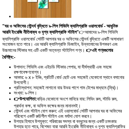
"ঘর ও অফিসের সৌন্দর্য বৃদ্ধিতে ৯-পিস পিভিসি ক্যালিগ্রাফি ওয়ালবোর্ড - আধুনিক
আরবি ইংরেজি নীতিবাক্য ও দৃশ্য ক্যালিগ্রাফি স্টাইল"
👉আমাদের ৯-পিস পিভিসি
ক্যালিগ্রাফি ওয়ালবোর্ড সেটটি আপনার ঘর ও অফিসের সৌন্দর্য বৃদ্ধিতে একটি অসাধারণ
সংযোজন হতে পারে। এর আরবি ক্যালিগ্রাফি ডিজাইন, উন্নতমানের উপকরণ এবং
উচ্চমানের স্টিকার সহ এটি একটি অত্যন্ত স্টাইলিশ পণ্য।
👉এই পণ্যগুলোর
বৈশিষ্ট্য:-
উপাদান: পিভিসি এবং এইচডি স্টিকার পেপার, যা দীর্ঘস্থায়ী এবং সহজে
রক্ষণাবেক্ষণযোগ্য।
আকার: ৬ x ৮ ইঞ্চি, প্রতিটি বোর্ড ছোট এবং সহজেই যেকোনো স্থানে বসানোর
উপযোগী।
প্রতিস্থাপন: সহজেই লাগানো যায় উভয় পাশে গাম টেপের মাধ্যমে (ফ্রি)।
সংখ্যা: ৯-পিস।
👉উপযোগিতা:
বাড়ির যেকোনো অংশে মানিয়ে যায়: লিভিং রুম, স্টাডি রুম,
প্রার্থনা কক্ষ, বা অফিস কক্ষের জন্য মানানসই।
সৌন্দর্য এবং স্টাইল যোগ করুন: এই ওয়ালবোর্ড সেটটি আপনার ঘর বা অফিসের
পরিবেশে একটি রুচিশীল স্টাইল এবং মর্যাদা যোগ করবে।
উপহার হিসাবে উপযুক্ত: পরিবারের সদস্য বা বন্ধুদের জন্য একটি চমৎকার
উপহার হতে পারে, বিশেষত যারা আরবি ইংরেজি নীতিবাক্য ও দৃশ্য ক্যালিগ্রাফির