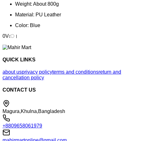
Weight: About 800g
Material: PU Leather
Color: Blue
0Vে।
QUICK LINKS
about us
privacy policy
terms and conditions
return and
cancellation policy
CONTACT US
Magura,Khulna,Bangladesh
+8809658061979
mahirmartonline@gmail.com