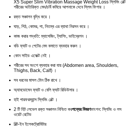
X5 Super Slim Vibration Massage Weight Loss স্লিমিং বেল্ট
শরীরের অতিরিক্ত মেদ/চর্বি কমিয়ে আপনাকে দেবে স্লিম ফিগার ।
রক্ত সঞ্চালন বৃদ্ধি করে ।
ঘাড়, পিঠ, কোমর, পা, নিতম্ব এর ব্যাথা নিরসন করে ।
কাজ করার পদ্ধতি: ম্যাসেজিং, ট্যাপিং, ভাইব্রেশন ।
বডি ফ্যাট ও পেটের মেদ কমাতে ব্যবহার করুন ।
কোন সাইড এফেক্ট নেই ।
শরীরের সব অংশে ব্যবহার করা যায় (Abdomen area, Shoulders,
Thighs, Back, Calf) ।
সব ধরনের মাসল টোন ঠিক রাখে ।
অ্যাবডোমেন ফ্যাট ও বেলি ফ্যাট রিডিউসার ।
হাই পারফরম্যান্স স্লিমিং বেল্ট ।
2 টি হিট লেভেল রক্ত সঞ্চালন নিশ্চিত কর
পন্যের বিবরণ
ফাংশন: স্লিমিং ও লস
ওয়েট রেটেড
বিল্ট-ইন ইলেকট্রোমিটার