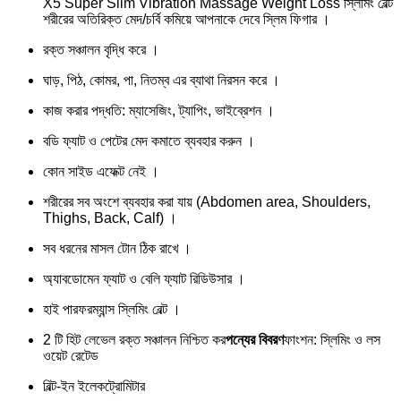
X5 Super Slim Vibration Massage Weight Loss স্লিমিং বেল্ট
শরীরের অতিরিক্ত মেদ/চর্বি কমিয়ে আপনাকে দেবে স্লিম ফিগার ।
রক্ত সঞ্চালন বৃদ্ধি করে ।
ঘাড়, পিঠ, কোমর, পা, নিতম্ব এর ব্যাথা নিরসন করে ।
কাজ করার পদ্ধতি: ম্যাসেজিং, ট্যাপিং, ভাইব্রেশন ।
বডি ফ্যাট ও পেটের মেদ কমাতে ব্যবহার করুন ।
কোন সাইড এফেক্ট নেই ।
শরীরের সব অংশে ব্যবহার করা যায় (Abdomen area, Shoulders,
Thighs, Back, Calf) ।
সব ধরনের মাসল টোন ঠিক রাখে ।
অ্যাবডোমেন ফ্যাট ও বেলি ফ্যাট রিডিউসার ।
হাই পারফরম্যান্স স্লিমিং বেল্ট ।
2 টি হিট লেভেল রক্ত সঞ্চালন নিশ্চিত কর
পন্যের বিবরণ
ফাংশন: স্লিমিং ও লস
ওয়েট রেটেড
বিল্ট-ইন ইলেকট্রোমিটার