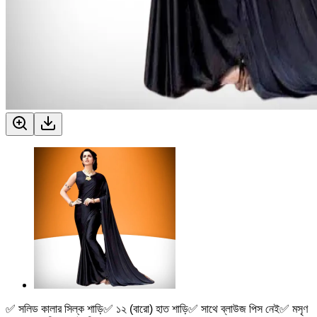
✅ সলিড কালার সিল্ক শাড়ি✅ ১২ (বারো) হাত শাড়ি✅ সাথে ব্লাউজ পিস নেই✅ মসৃণ