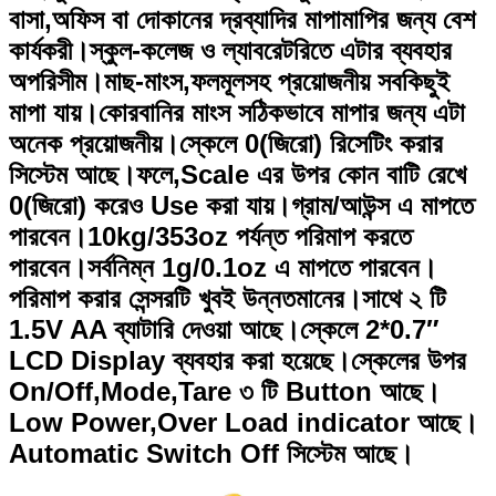
বাসা,অফিস বা দোকানের দ্রব্যাদির মাপামাপির জন্য বেশ
কার্যকরী।স্কুল-কলেজ ও ল্যাবরেটরিতে এটার ব্যবহার
অপরিসীম।‍মাছ-মাংস,ফলমূলসহ প্রয়োজনীয় সবকিছুই
মাপা যায়।কোরবানির মাংস সঠিকভাবে মাপার জন্য এটা
অনেক প্রয়োজনীয়।স্কেলে 0(জিরো) রিসেটিং করার
সিস্টেম আছে।ফলে,Scale এর উপর কোন বাটি রেখে
0(জিরো) করেও Use করা যায়।গ্রাম/আউন্স এ মাপতে
পারবেন।10kg/353oz পর্যন্ত পরিমাপ করতে
পারবেন।সর্বনিম্ন 1g/0.1oz এ মাপতে পারবেন।
পরিমাপ করার সেন্সরটি খুবই উন্নতমানের।সাথে ২ টি
1.5V AA ব্যাটারি দেওয়া আছে।স্কেলে 2*0.7″
LCD Display ব্যবহার করা হয়েছে।স্কেলের উপর
On/Off,Mode,Tare ৩ টি Button আছে।
Low Power,Over Load indicator আছে।
Automatic Switch Off সিস্টেম আছে।