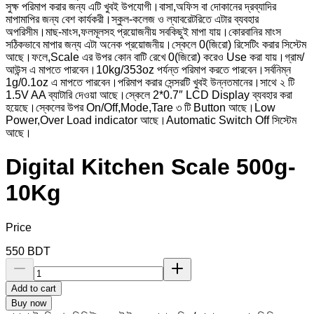
সুক্ষ পরিমাপ করার জন্য এটি খুবই উপযোগী।বাসা,অফিস বা দোকানের দ্রব্যাদির
মাপামাপির জন্য বেশ কার্যকরী।স্কুল-কলেজ ও ল্যাবরেটরিতে এটার ব্যবহার
অপরিসীম।‍মাছ-মাংস,ফলমূলসহ প্রয়োজনীয় সবকিছুই মাপা যায়।কোরবানির মাংস
সঠিকভাবে মাপার জন্য এটা অনেক প্রয়োজনীয়।স্কেলে 0(জিরো) রিসেটিং করার সিস্টেম
আছে।ফলে,Scale এর উপর কোন বাটি রেখে 0(জিরো) করেও Use করা যায়।গ্রাম/
আউন্স এ মাপতে পারবেন।10kg/353oz পর্যন্ত পরিমাপ করতে পারবেন।সর্বনিম্ন
1g/0.1oz এ মাপতে পারবেন।পরিমাপ করার সেন্সরটি খুবই উন্নতমানের।সাথে ২ টি
1.5V AA ব্যাটারি দেওয়া আছে।স্কেলে 2*0.7″ LCD Display ব্যবহার করা
হয়েছে।স্কেলের উপর On/Off,Mode,Tare ৩ টি Button আছে।Low
Power,Over Load indicator আছে।Automatic Switch Off সিস্টেম
আছে।
Digital Kitchen Scale 500g-
10Kg
Price
550
BDT
Add to cart
Buy now