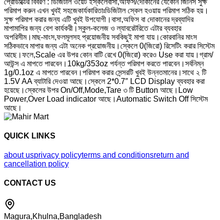
প্রোডাক্টের বিবরণ : ডিজিটাল ওয়েট ইস্কলেবাসা,অফিস/দোকানের যেকোন জিনিস সুক্ষ
পরিমাপ করুন এখন খুবই সহজেকার্যকারিতাঃডিজিটাল স্কেল হওয়ায় পরিমাপ সঠিক হয়।
সুক্ষ পরিমাপ করার জন্য এটি খুবই উপযোগী।বাসা,অফিস বা দোকানের দ্রব্যাদির
মাপামাপির জন্য বেশ কার্যকরী।স্কুল-কলেজ ও ল্যাবরেটরিতে এটার ব্যবহার
অপরিসীম।‍মাছ-মাংস,ফলমূলসহ প্রয়োজনীয় সবকিছুই মাপা যায়।কোরবানির মাংস
সঠিকভাবে মাপার জন্য এটা অনেক প্রয়োজনীয়।স্কেলে 0(জিরো) রিসেটিং করার সিস্টেম
আছে।ফলে,Scale এর উপর কোন বাটি রেখে 0(জিরো) করেও Use করা যায়।গ্রাম/
আউন্স এ মাপতে পারবেন।10kg/353oz পর্যন্ত পরিমাপ করতে পারবেন।সর্বনিম্ন
1g/0.1oz এ মাপতে পারবেন।পরিমাপ করার সেন্সরটি খুবই উন্নতমানের।সাথে ২ টি
1.5V AA ব্যাটারি দেওয়া আছে।স্কেলে 2*0.7″ LCD Display ব্যবহার করা
হয়েছে।স্কেলের উপর On/Off,Mode,Tare ৩ টি Button আছে।Low
Power,Over Load indicator আছে।Automatic Switch Off সিস্টেম
আছে।
QUICK LINKS
about us
privacy policy
terms and conditions
return and
cancellation policy
CONTACT US
Magura,Khulna,Bangladesh