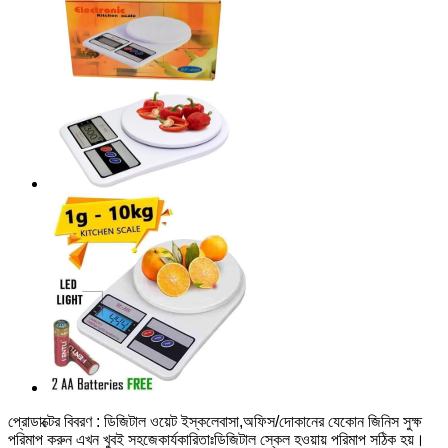
প্রোডাক্টের বিবরণ : ডিজিটাল ওয়েট ইস্কলেবাসা,অফিস/দোকানের যেকোন জিনিস সুক্ষ
পরিমাপ করুন এখন খুবই সহজেকার্যকারিতাঃডিজিটাল স্কেল হওয়ায় পরিমাপ সঠিক হয়।