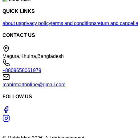
QUICK LINKS
about us
privacy policy
terms and conditions
return and cancella
CONTACT US
Magura,Khulna,Bangladesh
+8809658061979
mahirmartonline@gmail.com
FOLLOW US